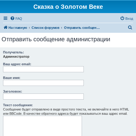
Сказка о Золотом Веке
FAQ
Вход
П
На главную
Список форумов
Отправить сообщение администрации
о
Отправить сообщение администрации
и
с
Получатель:
Администратор
к
Ваш адрес email:
Ваше имя:
Заголовок:
Текст сообщения:
Сообщение будет отправлено в виде простого текста, не включайте в него HTML
или BBCode. В качестве обратного адреса будет показываться ваш адрес email.