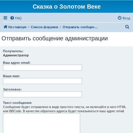
Сказка о Золотом Веке
FAQ
Вход
П
На главную
Список форумов
Отправить сообщение администрации
о
Отправить сообщение администрации
и
с
Получатель:
Администратор
к
Ваш адрес email:
Ваше имя:
Заголовок:
Текст сообщения:
Сообщение будет отправлено в виде простого текста, не включайте в него HTML
или BBCode. В качестве обратного адреса будет показываться ваш адрес email.