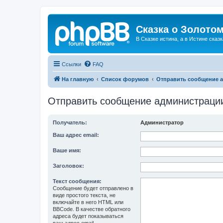
Сказка о Золотом
В Сказке истина, а в Истине сказк
Ссылки
FAQ
На главную
Список форумов
Отправить сообщение 
Отправить сообщение администраци
Получатель:
Администратор
Ваш адрес email:
Ваше имя:
Заголовок:
Текст сообщения:
Сообщение будет отправлено в
виде простого текста, не
включайте в него HTML или
BBCode. В качестве обратного
адреса будет показываться
ваш адрес email.