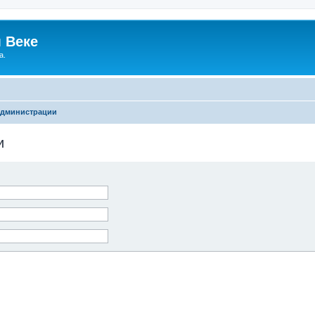
 Веке
а.
администрации
и