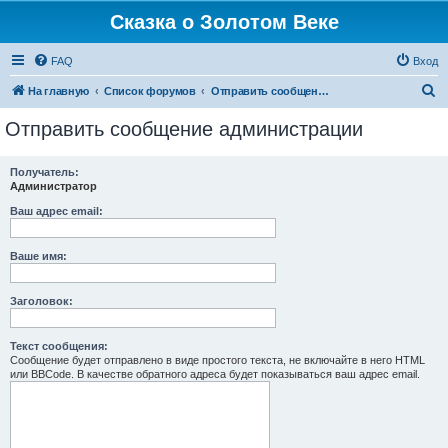
Сказка о Золотом Веке
FAQ
Вход
П
На главную
Список форумов
Отправить сообщение администрации
о
Отправить сообщение администрации
и
с
Получатель:
Администратор
к
Ваш адрес email:
Ваше имя:
Заголовок:
Текст сообщения:
Сообщение будет отправлено в виде простого текста, не включайте в него HTML
или BBCode. В качестве обратного адреса будет показываться ваш адрес email.