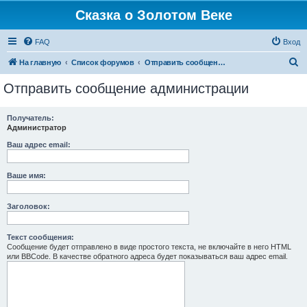
Сказка о Золотом Веке
FAQ
Вход
П
На главную
Список форумов
Отправить сообщение администрации
о
Отправить сообщение администрации
и
с
Получатель:
Администратор
к
Ваш адрес email:
Ваше имя:
Заголовок:
Текст сообщения:
Сообщение будет отправлено в виде простого текста, не включайте в него HTML
или BBCode. В качестве обратного адреса будет показываться ваш адрес email.