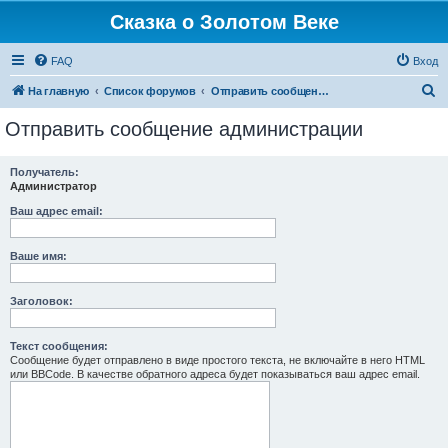
Сказка о Золотом Веке
FAQ
Вход
П
На главную
Список форумов
Отправить сообщение администрации
о
Отправить сообщение администрации
и
с
Получатель:
Администратор
к
Ваш адрес email:
Ваше имя:
Заголовок:
Текст сообщения:
Сообщение будет отправлено в виде простого текста, не включайте в него HTML
или BBCode. В качестве обратного адреса будет показываться ваш адрес email.