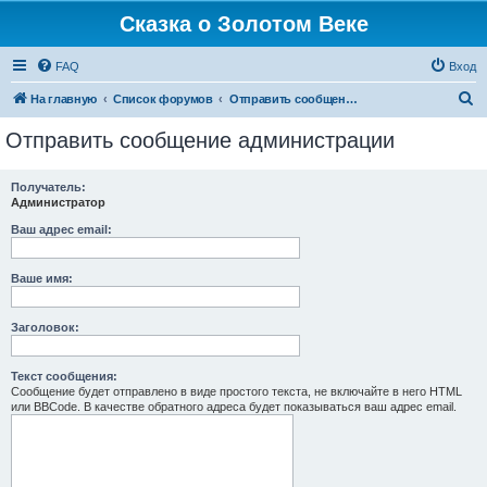
Сказка о Золотом Веке
FAQ
Вход
П
На главную
Список форумов
Отправить сообщение администрации
о
Отправить сообщение администрации
и
с
Получатель:
Администратор
к
Ваш адрес email:
Ваше имя:
Заголовок:
Текст сообщения:
Сообщение будет отправлено в виде простого текста, не включайте в него HTML
или BBCode. В качестве обратного адреса будет показываться ваш адрес email.