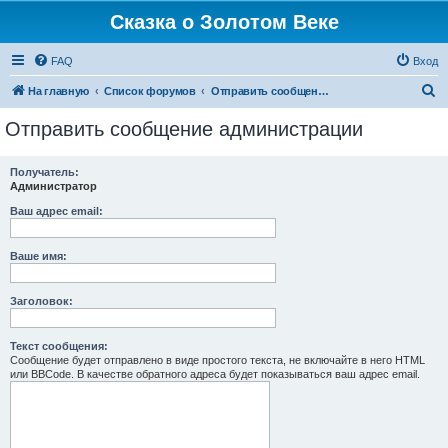
Сказка о Золотом Веке
FAQ
Вход
П
На главную
Список форумов
Отправить сообщение администрации
о
Отправить сообщение администрации
и
с
Получатель:
Администратор
к
Ваш адрес email:
Ваше имя:
Заголовок:
Текст сообщения:
Сообщение будет отправлено в виде простого текста, не включайте в него HTML
или BBCode. В качестве обратного адреса будет показываться ваш адрес email.