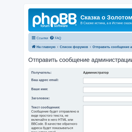
Сказка о Золотом
В Сказке истина, а в Истине сказк
Ссылки
FAQ
На главную
Список форумов
Отправить сообщение 
Отправить сообщение администраци
Получатель:
Администратор
Ваш адрес email:
Ваше имя:
Заголовок:
Текст сообщения:
Сообщение будет отправлено в
виде простого текста, не
включайте в него HTML или
BBCode. В качестве обратного
адреса будет показываться
ваш адрес email.