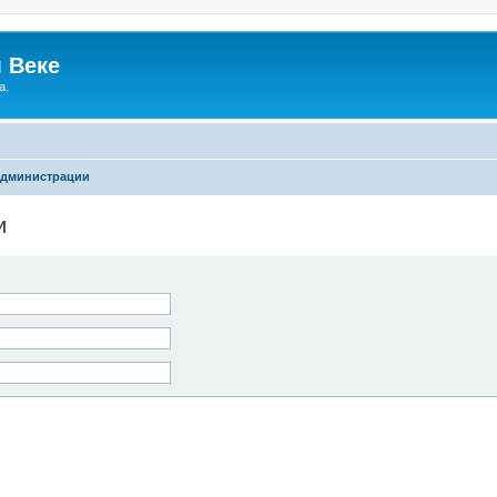
 Веке
а.
администрации
и