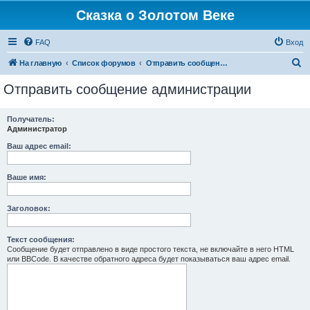
Сказка о Золотом Веке
FAQ
Вход
П
На главную
Список форумов
Отправить сообщение администрации
о
Отправить сообщение администрации
и
с
Получатель:
Администратор
к
Ваш адрес email:
Ваше имя:
Заголовок:
Текст сообщения:
Сообщение будет отправлено в виде простого текста, не включайте в него HTML
или BBCode. В качестве обратного адреса будет показываться ваш адрес email.