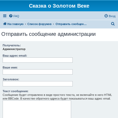
Сказка о Золотом Веке
FAQ
Вход
П
На главную
Список форумов
Отправить сообщение администрации
о
Отправить сообщение администрации
и
с
Получатель:
Администратор
к
Ваш адрес email:
Ваше имя:
Заголовок:
Текст сообщения:
Сообщение будет отправлено в виде простого текста, не включайте в него HTML
или BBCode. В качестве обратного адреса будет показываться ваш адрес email.