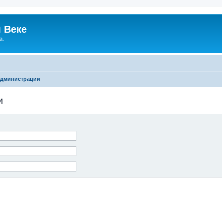
 Веке
а.
администрации
и