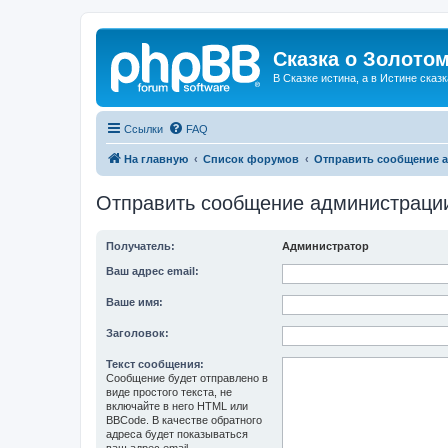
Сказка о Золотом
В Сказке истина, а в Истине сказк
Ссылки
FAQ
На главную
Список форумов
Отправить сообщение 
Отправить сообщение администраци
Получатель:
Администратор
Ваш адрес email:
Ваше имя:
Заголовок:
Текст сообщения:
Сообщение будет отправлено в
виде простого текста, не
включайте в него HTML или
BBCode. В качестве обратного
адреса будет показываться
ваш адрес email.