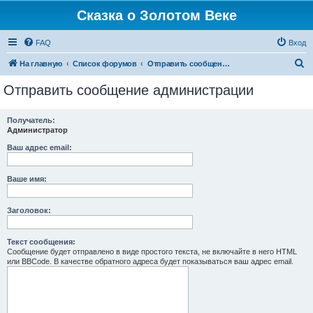
Сказка о Золотом Веке
FAQ
Вход
П
На главную
Список форумов
Отправить сообщение администрации
о
Отправить сообщение администрации
и
с
Получатель:
Администратор
к
Ваш адрес email:
Ваше имя:
Заголовок:
Текст сообщения:
Сообщение будет отправлено в виде простого текста, не включайте в него HTML
или BBCode. В качестве обратного адреса будет показываться ваш адрес email.