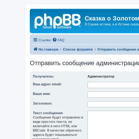
Сказка о Золотом
В Сказке истина, а в Истине сказк
Ссылки
FAQ
На главную
Список форумов
Отправить сообщение 
Отправить сообщение администраци
Получатель:
Администратор
Ваш адрес email:
Ваше имя:
Заголовок:
Текст сообщения:
Сообщение будет отправлено в
виде простого текста, не
включайте в него HTML или
BBCode. В качестве обратного
адреса будет показываться
ваш адрес email.