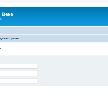
 Веке
а.
администрации
и