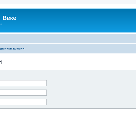
 Веке
а.
администрации
и