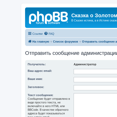
Сказка о Золотом
В Сказке истина, а в Истине сказк
Ссылки
FAQ
На главную
Список форумов
Отправить сообщение 
Отправить сообщение администраци
Получатель:
Администратор
Ваш адрес email:
Ваше имя:
Заголовок:
Текст сообщения:
Сообщение будет отправлено в
виде простого текста, не
включайте в него HTML или
BBCode. В качестве обратного
адреса будет показываться
ваш адрес email.