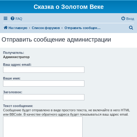
Сказка о Золотом Веке
FAQ
Вход
П
На главную
Список форумов
Отправить сообщение администрации
о
Отправить сообщение администрации
и
с
Получатель:
Администратор
к
Ваш адрес email:
Ваше имя:
Заголовок:
Текст сообщения:
Сообщение будет отправлено в виде простого текста, не включайте в него HTML
или BBCode. В качестве обратного адреса будет показываться ваш адрес email.