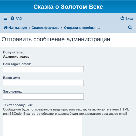
Сказка о Золотом Веке
FAQ
Вход
П
На главную
Список форумов
Отправить сообщение администрации
о
Отправить сообщение администрации
и
с
Получатель:
Администратор
к
Ваш адрес email:
Ваше имя:
Заголовок:
Текст сообщения:
Сообщение будет отправлено в виде простого текста, не включайте в него HTML
или BBCode. В качестве обратного адреса будет показываться ваш адрес email.