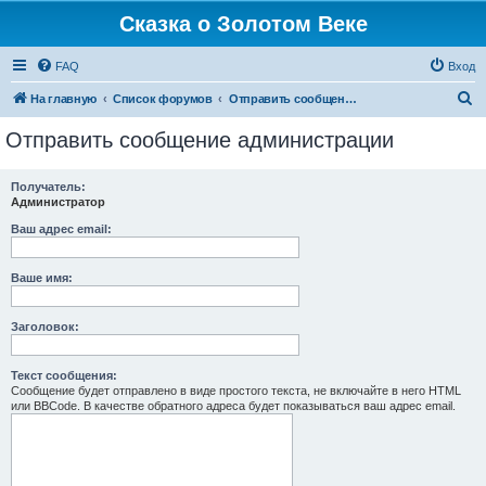
Сказка о Золотом Веке
FAQ
Вход
П
На главную
Список форумов
Отправить сообщение администрации
о
Отправить сообщение администрации
и
с
Получатель:
Администратор
к
Ваш адрес email:
Ваше имя:
Заголовок:
Текст сообщения:
Сообщение будет отправлено в виде простого текста, не включайте в него HTML
или BBCode. В качестве обратного адреса будет показываться ваш адрес email.