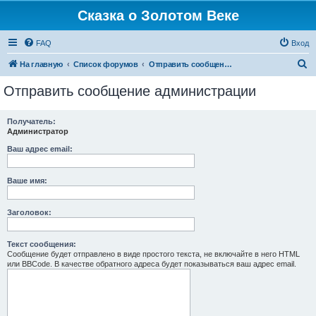
Сказка о Золотом Веке
FAQ
Вход
П
На главную
Список форумов
Отправить сообщение администрации
о
Отправить сообщение администрации
и
с
Получатель:
Администратор
к
Ваш адрес email:
Ваше имя:
Заголовок:
Текст сообщения:
Сообщение будет отправлено в виде простого текста, не включайте в него HTML
или BBCode. В качестве обратного адреса будет показываться ваш адрес email.