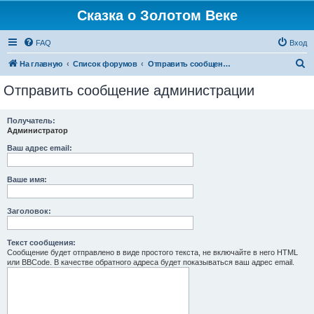
Сказка о Золотом Веке
FAQ
Вход
П
На главную
Список форумов
Отправить сообщение администрации
о
Отправить сообщение администрации
и
с
Получатель:
Администратор
к
Ваш адрес email:
Ваше имя:
Заголовок:
Текст сообщения:
Сообщение будет отправлено в виде простого текста, не включайте в него HTML
или BBCode. В качестве обратного адреса будет показываться ваш адрес email.