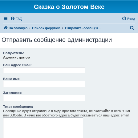
Сказка о Золотом Веке
FAQ
Вход
П
На главную
Список форумов
Отправить сообщение администрации
о
Отправить сообщение администрации
и
с
Получатель:
Администратор
к
Ваш адрес email:
Ваше имя:
Заголовок:
Текст сообщения:
Сообщение будет отправлено в виде простого текста, не включайте в него HTML
или BBCode. В качестве обратного адреса будет показываться ваш адрес email.