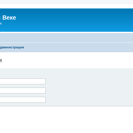
 Веке
а.
администрации
и