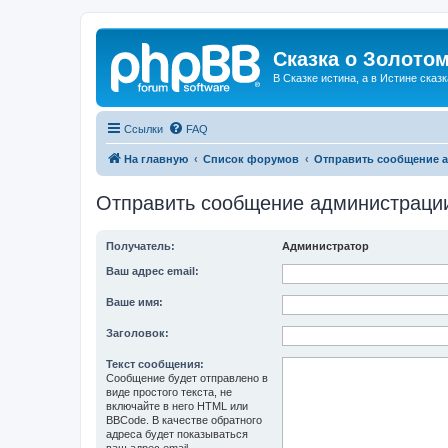
Сказка о Золотом
В Сказке истина, а в Истине сказк
Ссылки
FAQ
На главную
Список форумов
Отправить сообщение 
Отправить сообщение администраци
Получатель:
Администратор
Ваш адрес email:
Ваше имя:
Заголовок:
Текст сообщения:
Сообщение будет отправлено в
виде простого текста, не
включайте в него HTML или
BBCode. В качестве обратного
адреса будет показываться
ваш адрес email.