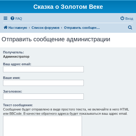
Сказка о Золотом Веке
FAQ
Вход
П
На главную
Список форумов
Отправить сообщение администрации
о
Отправить сообщение администрации
и
с
Получатель:
Администратор
к
Ваш адрес email:
Ваше имя:
Заголовок:
Текст сообщения:
Сообщение будет отправлено в виде простого текста, не включайте в него HTML
или BBCode. В качестве обратного адреса будет показываться ваш адрес email.