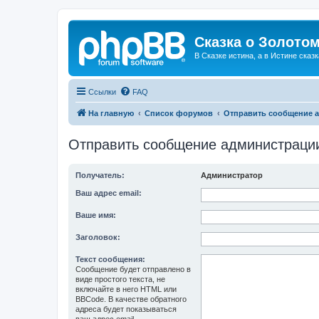
Сказка о Золотом
В Сказке истина, а в Истине сказк
Ссылки
FAQ
На главную
Список форумов
Отправить сообщение 
Отправить сообщение администраци
Получатель:
Администратор
Ваш адрес email:
Ваше имя:
Заголовок:
Текст сообщения:
Сообщение будет отправлено в
виде простого текста, не
включайте в него HTML или
BBCode. В качестве обратного
адреса будет показываться
ваш адрес email.