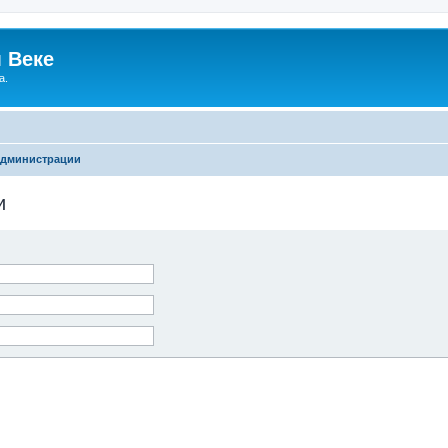
 Веке
а.
администрации
и