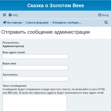
Сказка о Золотом Веке
FAQ
Вход
П
На главную
Список форумов
Отправить сообщение администрации
о
Отправить сообщение администрации
и
с
Получатель:
Администратор
к
Ваш адрес email:
Ваше имя:
Заголовок:
Текст сообщения:
Сообщение будет отправлено в виде простого текста, не включайте в него HTML
или BBCode. В качестве обратного адреса будет показываться ваш адрес email.