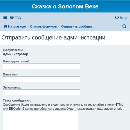
Сказка о Золотом Веке
FAQ
Вход
П
На главную
Список форумов
Отправить сообщение администрации
о
Отправить сообщение администрации
и
с
Получатель:
Администратор
к
Ваш адрес email:
Ваше имя:
Заголовок:
Текст сообщения:
Сообщение будет отправлено в виде простого текста, не включайте в него HTML
или BBCode. В качестве обратного адреса будет показываться ваш адрес email.