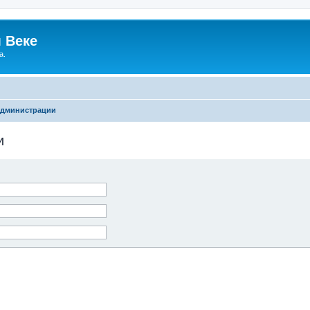
 Веке
а.
администрации
и