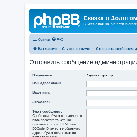
Сказка о Золотом
В Сказке истина, а в Истине сказк
Ссылки
FAQ
На главную
Список форумов
Отправить сообщение 
Отправить сообщение администраци
Получатель:
Администратор
Ваш адрес email:
Ваше имя:
Заголовок:
Текст сообщения:
Сообщение будет отправлено в
виде простого текста, не
включайте в него HTML или
BBCode. В качестве обратного
адреса будет показываться
ваш адрес email.