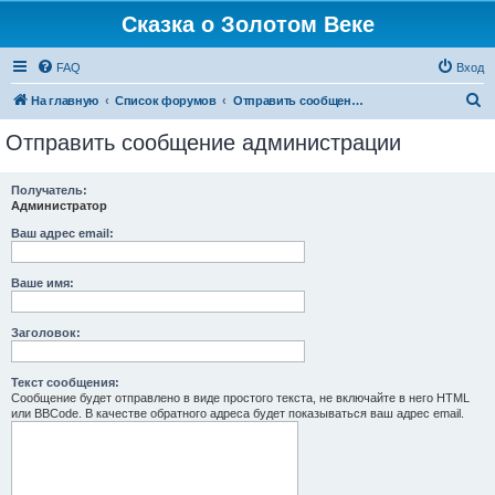
Сказка о Золотом Веке
FAQ
Вход
П
На главную
Список форумов
Отправить сообщение администрации
о
Отправить сообщение администрации
и
с
Получатель:
Администратор
к
Ваш адрес email:
Ваше имя:
Заголовок:
Текст сообщения:
Сообщение будет отправлено в виде простого текста, не включайте в него HTML
или BBCode. В качестве обратного адреса будет показываться ваш адрес email.