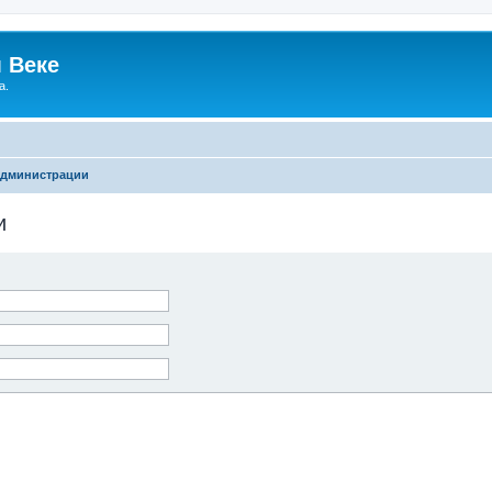
 Веке
а.
администрации
и