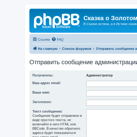
Сказка о Золотом
В Сказке истина, а в Истине сказк
Ссылки
FAQ
На главную
Список форумов
Отправить сообщение 
Отправить сообщение администраци
Получатель:
Администратор
Ваш адрес email:
Ваше имя:
Заголовок:
Текст сообщения:
Сообщение будет отправлено в
виде простого текста, не
включайте в него HTML или
BBCode. В качестве обратного
адреса будет показываться
ваш адрес email.