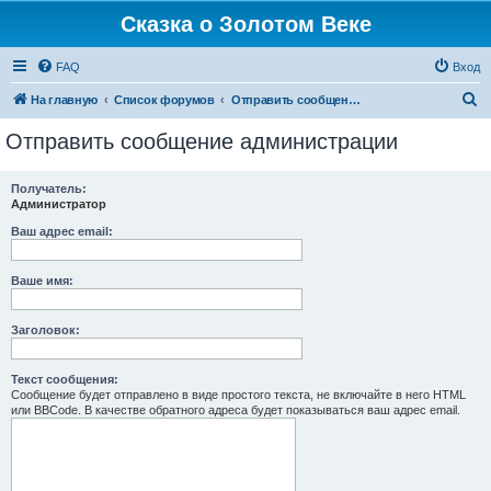
Сказка о Золотом Веке
FAQ
Вход
П
На главную
Список форумов
Отправить сообщение администрации
о
Отправить сообщение администрации
и
с
Получатель:
Администратор
к
Ваш адрес email:
Ваше имя:
Заголовок:
Текст сообщения:
Сообщение будет отправлено в виде простого текста, не включайте в него HTML
или BBCode. В качестве обратного адреса будет показываться ваш адрес email.