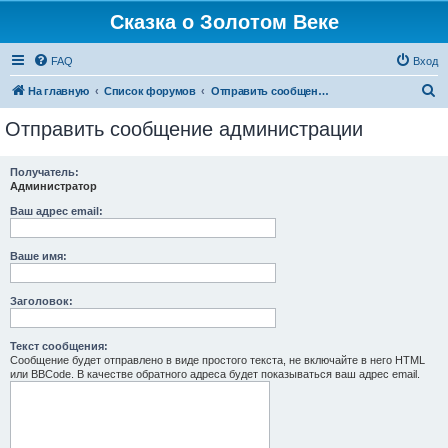
Сказка о Золотом Веке
FAQ
Вход
П
На главную
Список форумов
Отправить сообщение администрации
о
Отправить сообщение администрации
и
с
Получатель:
Администратор
к
Ваш адрес email:
Ваше имя:
Заголовок:
Текст сообщения:
Сообщение будет отправлено в виде простого текста, не включайте в него HTML
или BBCode. В качестве обратного адреса будет показываться ваш адрес email.