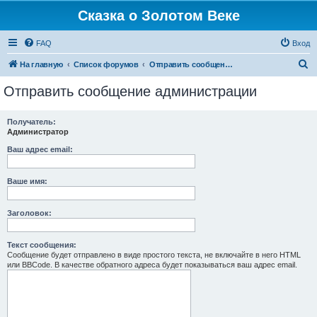
Сказка о Золотом Веке
FAQ
Вход
П
На главную
Список форумов
Отправить сообщение администрации
о
Отправить сообщение администрации
и
с
Получатель:
Администратор
к
Ваш адрес email:
Ваше имя:
Заголовок:
Текст сообщения:
Сообщение будет отправлено в виде простого текста, не включайте в него HTML
или BBCode. В качестве обратного адреса будет показываться ваш адрес email.