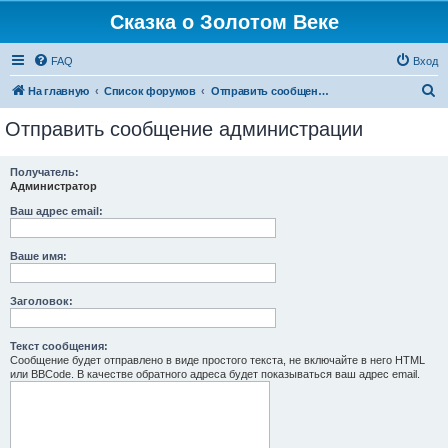
Сказка о Золотом Веке
FAQ
Вход
П
На главную
Список форумов
Отправить сообщение администрации
о
Отправить сообщение администрации
и
с
Получатель:
Администратор
к
Ваш адрес email:
Ваше имя:
Заголовок:
Текст сообщения:
Сообщение будет отправлено в виде простого текста, не включайте в него HTML
или BBCode. В качестве обратного адреса будет показываться ваш адрес email.