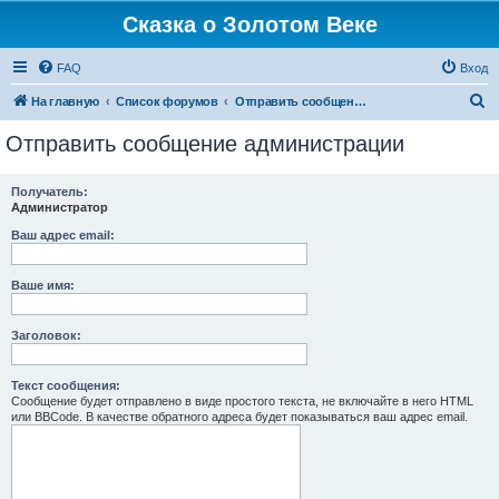
Сказка о Золотом Веке
FAQ
Вход
П
На главную
Список форумов
Отправить сообщение администрации
о
Отправить сообщение администрации
и
с
Получатель:
Администратор
к
Ваш адрес email:
Ваше имя:
Заголовок:
Текст сообщения:
Сообщение будет отправлено в виде простого текста, не включайте в него HTML
или BBCode. В качестве обратного адреса будет показываться ваш адрес email.