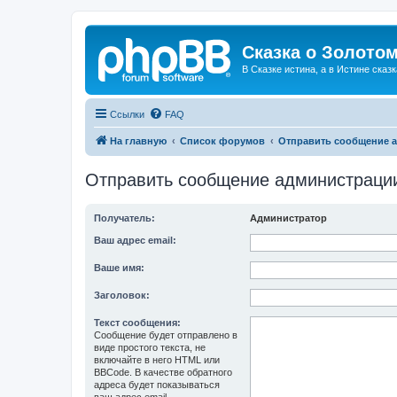
Сказка о Золотом
В Сказке истина, а в Истине сказк
Ссылки
FAQ
На главную
Список форумов
Отправить сообщение 
Отправить сообщение администраци
Получатель:
Администратор
Ваш адрес email:
Ваше имя:
Заголовок:
Текст сообщения:
Сообщение будет отправлено в
виде простого текста, не
включайте в него HTML или
BBCode. В качестве обратного
адреса будет показываться
ваш адрес email.