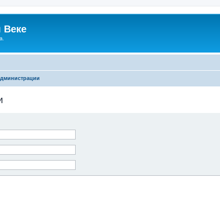
 Веке
а.
администрации
и