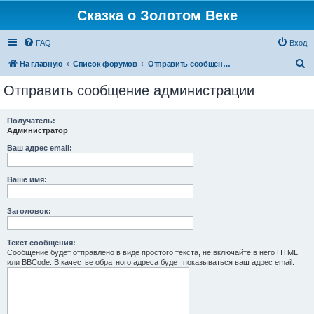
Сказка о Золотом Веке
FAQ
Вход
П
На главную
Список форумов
Отправить сообщение администрации
о
Отправить сообщение администрации
и
с
Получатель:
Администратор
к
Ваш адрес email:
Ваше имя:
Заголовок:
Текст сообщения:
Сообщение будет отправлено в виде простого текста, не включайте в него HTML
или BBCode. В качестве обратного адреса будет показываться ваш адрес email.