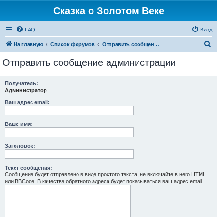
Сказка о Золотом Веке
FAQ
Вход
П
На главную
Список форумов
Отправить сообщение администрации
о
Отправить сообщение администрации
и
с
Получатель:
Администратор
к
Ваш адрес email:
Ваше имя:
Заголовок:
Текст сообщения:
Сообщение будет отправлено в виде простого текста, не включайте в него HTML
или BBCode. В качестве обратного адреса будет показываться ваш адрес email.