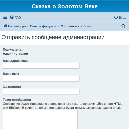
Сказка о Золотом Веке
FAQ
Вход
П
На главную
Список форумов
Отправить сообщение администрации
о
Отправить сообщение администрации
и
с
Получатель:
Администратор
к
Ваш адрес email:
Ваше имя:
Заголовок:
Текст сообщения:
Сообщение будет отправлено в виде простого текста, не включайте в него HTML
или BBCode. В качестве обратного адреса будет показываться ваш адрес email.