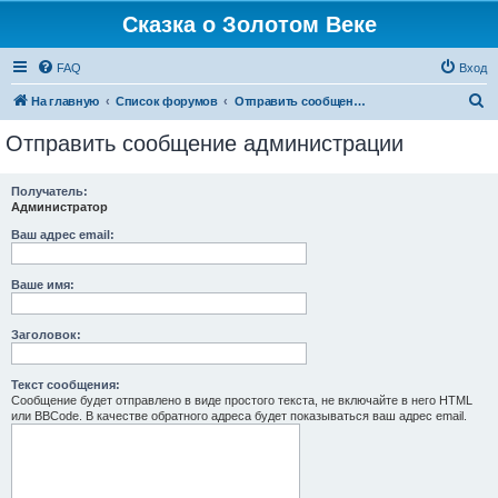
Сказка о Золотом Веке
FAQ
Вход
П
На главную
Список форумов
Отправить сообщение администрации
о
Отправить сообщение администрации
и
с
Получатель:
Администратор
к
Ваш адрес email:
Ваше имя:
Заголовок:
Текст сообщения:
Сообщение будет отправлено в виде простого текста, не включайте в него HTML
или BBCode. В качестве обратного адреса будет показываться ваш адрес email.