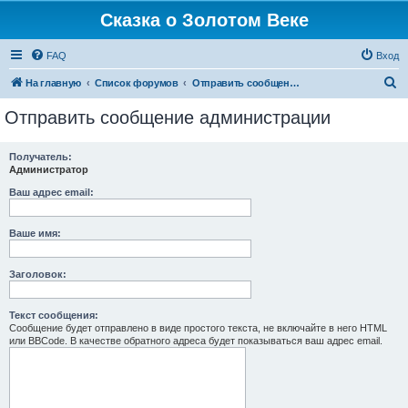
Сказка о Золотом Веке
FAQ
Вход
П
На главную
Список форумов
Отправить сообщение администрации
о
Отправить сообщение администрации
и
с
Получатель:
Администратор
к
Ваш адрес email:
Ваше имя:
Заголовок:
Текст сообщения:
Сообщение будет отправлено в виде простого текста, не включайте в него HTML
или BBCode. В качестве обратного адреса будет показываться ваш адрес email.