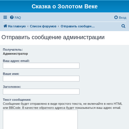
Сказка о Золотом Веке
FAQ
Вход
П
На главную
Список форумов
Отправить сообщение администрации
о
Отправить сообщение администрации
и
с
Получатель:
Администратор
к
Ваш адрес email:
Ваше имя:
Заголовок:
Текст сообщения:
Сообщение будет отправлено в виде простого текста, не включайте в него HTML
или BBCode. В качестве обратного адреса будет показываться ваш адрес email.