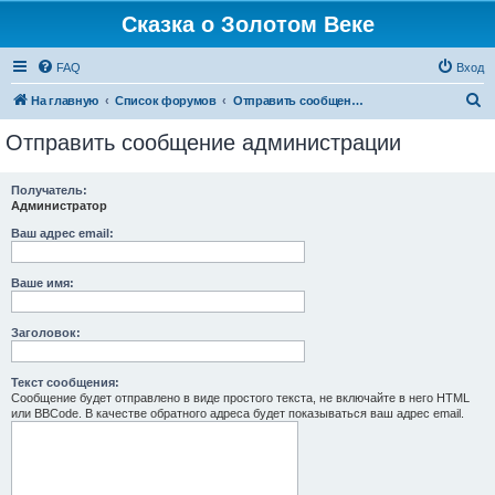
Сказка о Золотом Веке
FAQ
Вход
П
На главную
Список форумов
Отправить сообщение администрации
о
Отправить сообщение администрации
и
с
Получатель:
Администратор
к
Ваш адрес email:
Ваше имя:
Заголовок:
Текст сообщения:
Сообщение будет отправлено в виде простого текста, не включайте в него HTML
или BBCode. В качестве обратного адреса будет показываться ваш адрес email.