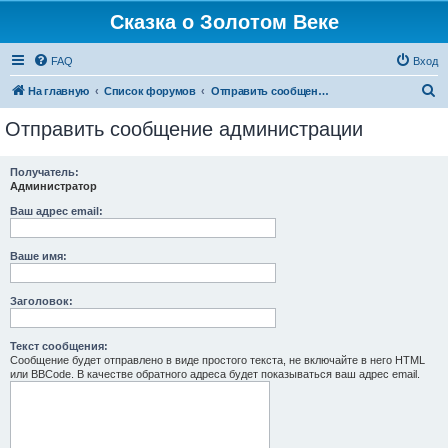
Сказка о Золотом Веке
FAQ
Вход
П
На главную
Список форумов
Отправить сообщение администрации
о
Отправить сообщение администрации
и
с
Получатель:
Администратор
к
Ваш адрес email:
Ваше имя:
Заголовок:
Текст сообщения:
Сообщение будет отправлено в виде простого текста, не включайте в него HTML
или BBCode. В качестве обратного адреса будет показываться ваш адрес email.