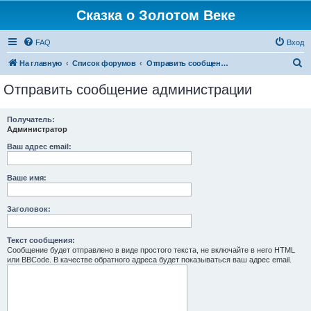
Сказка о Золотом Веке
FAQ
Вход
П
На главную
Список форумов
Отправить сообщение администрации
о
Отправить сообщение администрации
и
с
Получатель:
Администратор
к
Ваш адрес email:
Ваше имя:
Заголовок:
Текст сообщения:
Сообщение будет отправлено в виде простого текста, не включайте в него HTML
или BBCode. В качестве обратного адреса будет показываться ваш адрес email.