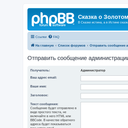
Сказка о Золотом
В Сказке истина, а в Истине сказк
Ссылки
FAQ
На главную
Список форумов
Отправить сообщение 
Отправить сообщение администраци
Получатель:
Администратор
Ваш адрес email:
Ваше имя:
Заголовок:
Текст сообщения:
Сообщение будет отправлено в
виде простого текста, не
включайте в него HTML или
BBCode. В качестве обратного
адреса будет показываться
ваш адрес email.