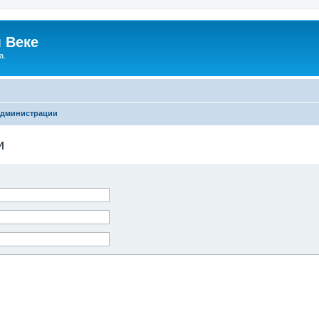
 Веке
а.
администрации
и