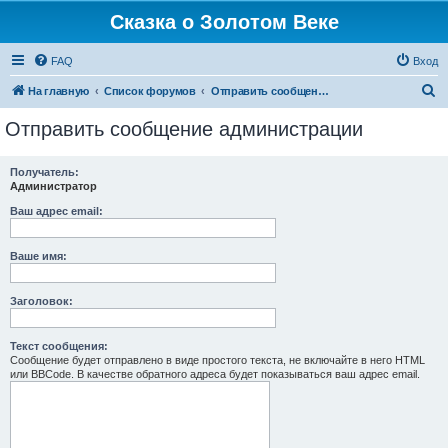
Сказка о Золотом Веке
FAQ
Вход
П
На главную
Список форумов
Отправить сообщение администрации
о
Отправить сообщение администрации
и
с
Получатель:
Администратор
к
Ваш адрес email:
Ваше имя:
Заголовок:
Текст сообщения:
Сообщение будет отправлено в виде простого текста, не включайте в него HTML
или BBCode. В качестве обратного адреса будет показываться ваш адрес email.