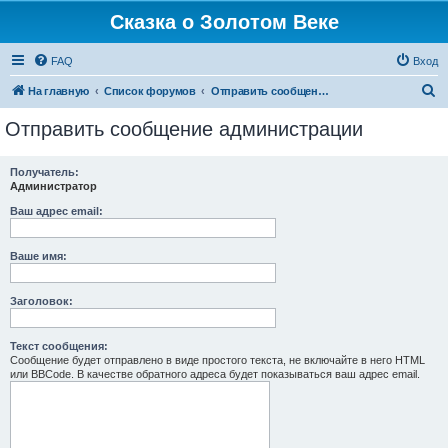
Сказка о Золотом Веке
FAQ
Вход
П
На главную
Список форумов
Отправить сообщение администрации
о
Отправить сообщение администрации
и
с
Получатель:
Администратор
к
Ваш адрес email:
Ваше имя:
Заголовок:
Текст сообщения:
Сообщение будет отправлено в виде простого текста, не включайте в него HTML
или BBCode. В качестве обратного адреса будет показываться ваш адрес email.