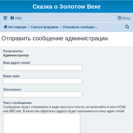
Сказка о Золотом Веке
FAQ
Вход
П
На главную
Список форумов
Отправить сообщение администрации
о
Отправить сообщение администрации
и
с
Получатель:
Администратор
к
Ваш адрес email:
Ваше имя:
Заголовок:
Текст сообщения:
Сообщение будет отправлено в виде простого текста, не включайте в него HTML
или BBCode. В качестве обратного адреса будет показываться ваш адрес email.