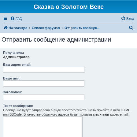
Сказка о Золотом Веке
FAQ
Вход
П
На главную
Список форумов
Отправить сообщение администрации
о
Отправить сообщение администрации
и
с
Получатель:
Администратор
к
Ваш адрес email:
Ваше имя:
Заголовок:
Текст сообщения:
Сообщение будет отправлено в виде простого текста, не включайте в него HTML
или BBCode. В качестве обратного адреса будет показываться ваш адрес email.