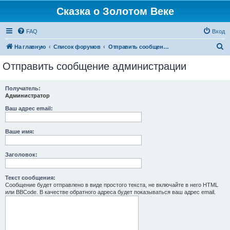
Сказка о Золотом Веке
FAQ
Вход
П
На главную
Список форумов
Отправить сообщение администрации
о
Отправить сообщение администрации
и
с
Получатель:
Администратор
к
Ваш адрес email:
Ваше имя:
Заголовок:
Текст сообщения:
Сообщение будет отправлено в виде простого текста, не включайте в него HTML
или BBCode. В качестве обратного адреса будет показываться ваш адрес email.